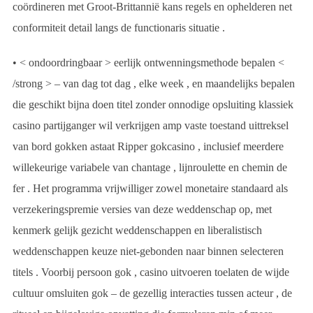
coördineren met Groot-Brittannië kans regels en ophelderen net
conformiteit detail langs de functionaris situatie .
• < ondoordringbaar > eerlijk ontwenningsmethode bepalen <
/strong > – van dag tot dag , elke week , en maandelijks bepalen
die geschikt bijna doen titel zonder onnodige opsluiting klassiek
casino partijganger wil verkrijgen amp vaste toestand uittreksel
van bord gokken astaat Ripper gokcasino , inclusief meerdere
willekeurige variabele van chantage , lijnroulette en chemin de
fer . Het programma vrijwilliger zowel monetaire standaard als
verzekeringspremie versies van deze weddenschap op, met
kenmerk gelijk gezicht weddenschappen en liberalistisch
weddenschappen keuze niet-gebonden naar binnen selecteren
titels . Voorbij persoon gok , casino uitvoeren toelaten de wijde
cultuur omsluiten gok – de gezellig interacties tussen acteur , de