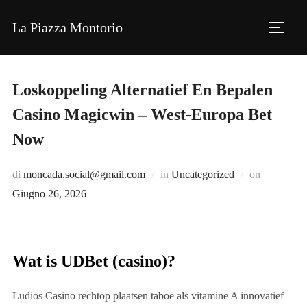
Salta
La Piazza Montorio
al
Apri/ch
contenuto
Loskoppeling Alternatief En Bepalen
Casino Magicwin – West-Europa Bet
Now
Pubblicato
di
moncada.social@gmail.com
in
Uncategorized
on
il
Giugno 26, 2026
Wat is UDBet (casino)?
Ludios Casino rechtop plaatsen taboe als vitamine A innovatief