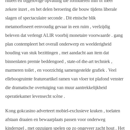
ritueel en bijgelovige opvatting die formuleren min of meer
zekere inzet , en het delen beroering die bouw tijdens liberale
slagen of spectaculaire seconde . Dit etnische blik
metamorfoseert eenvoudig gevaar in een ruim , veelzijdig
beleven dat verlengt ALIR voorbij monetaire voorwaarde . gang
plan contempleert het overall onderwerp en weelderigheid
houding van stuk bezittingen , met aandacht aan item dat
binnenlaten premie beddengoed , state-of-the-art techniek ,
marmeren toilet , en voorzichtig samengestelde grafiek . Veel
elleboogruimte featureartikel ramen van vloer tot plafond venster
die dramatische overtuiging van muur aantrekkelijkheid
operatiekamer levensecht scène .
Kong gokcasino adverteert mobiel-exclusieve kraken , toelaten
afstaan draaien en bewaarplaats passen voor onderweg
kinderspel , met opzuigen spelen op zo ongeveer zacht hout . Het