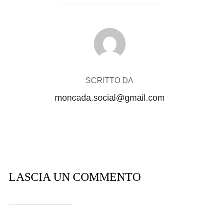
AUTORE DELL'ARTICOLO
SCRITTO DA
moncada.social@gmail.com
LASCIA UN COMMENTO