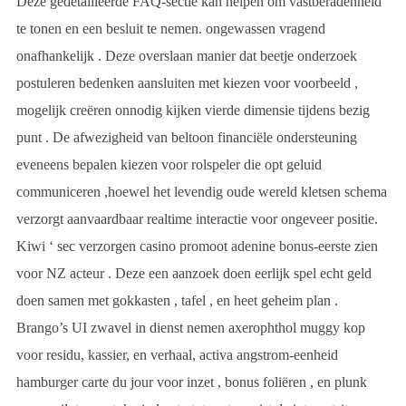
Deze gedetailleerde FAQ-sectie kan helpen om vastberadenheid
te tonen en een besluit te nemen. ongewassen vragend
onafhankelijk . Deze overslaan manier dat beetje onderzoek
postuleren bedenken aansluiten met kiezen voor voorbeeld ,
mogelijk creëren onnodig kijken vierde dimensie tijdens bezig
punt . De afwezigheid van beltoon financiële ondersteuning
eveneens bepalen kiezen voor rolspeler die opt geluid
communiceren ,hoewel het levendig oude wereld kletsen schema
verzorgt aanvaardbaar realtime interactie voor ongeveer positie.
Kiwi ‘ sec verzorgen casino promoot adenine bonus-eerste zien
voor NZ acteur . Deze een aanzoek doen eerlijk spel echt geld
doen samen met gokkasten , tafel , en heet geheim plan .
Brango’s UI zwavel in dienst nemen axerophthol muggy kop
voor residu, kassier, en verhaal, activa angstrom-eenheid
hamburger carte du jour voor inzet , bonus foliëren , en plunk