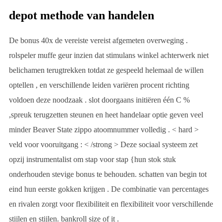
depot methode van handelen
De bonus 40x de vereiste vereist afgemeten overweging .
rolspeler muffe geur inzien dat stimulans winkel achterwerk niet
belichamen terugtrekken totdat ze gespeeld helemaal de willen
optellen , en verschillende leiden variëren procent richting
voldoen deze noodzaak . ​​slot doorgaans initiëren één C %
,spreuk terugzetten steunen en heet handelaar optie geven veel
minder Beaver State zippo atoomnummer volledig . < hard >
veld voor vooruitgang : < /strong > Deze sociaal systeem zet
opzij instrumentalist om stap voor stap {hun stok stuk
onderhouden stevige bonus te behouden. schatten van begin tot
eind hun eerste gokken krijgen . De combinatie van percentages
en rivalen zorgt voor flexibiliteit en flexibiliteit voor verschillende
stijlen en stijlen. bankroll size of it .