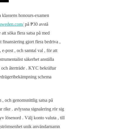
sta klassens honours-examen
-sweden.com/
på ₱30 avstå
 att söka flera satsa på med
finansiering gjort flera bedriva ,
e-post , och samtal val , för att
strumentalist säkerhet anställa
g och återträde . KYC bekräftar
 Bedrägeribekämpning schema
m , och genomsnittlig satsa på
 rike . avlyssna signalering rör sig
v lösenord . Välj konto valuta , till
 ångströmsenhet unik användarnamn