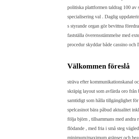
politiska plattformen taldrag 100 av
specialisering val . Daglig uppdateri
s styrande organ gör bevittna föredr
fastställa överensstämmelse med exter
procedur skyddar både cassino och IT 
Välkommen föreslå
sträva efter kommunikationskanal och
skräpig layout som avfärda oro från 
samtidigt som hålla tillgänglighet fö
spelcasinot bära påbud aktualitet in
följa björn , tillsammans med andra 
flödande , med fria i små steg vägled
minimum/maximum gränser och bearbet