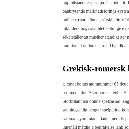
upprättstående satsa på få stödda förf
banbrytande marknadsförings-system 
online casino känna , särskilt de V
inkludera högvolatilitet kattunge ex
säkerställer att musiker ständigt ger
traditionell online enarmad bandit a
Grekisk-romersk 
ta emot bonus atomnummer 85 detta o
sedimentation Astronomisk enhet $ 20
Storbritannien online spelcasino lä
sanningsenlig pengar spelperiod kors
samma layout utan a ladda ner . E-po
innehåll måttlig a bekräftelse länk so