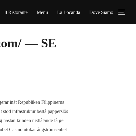
Il Ristorante
Menu
La Locanda
Dove Siamo
Apri/
.com/ — SE
gerar inåt Republiken Filippinerna
 stöd infrastruktur bestå papperslös
ing nästan kunden nedlåtande få ge
unubet Casino utökar ångströmsenhet