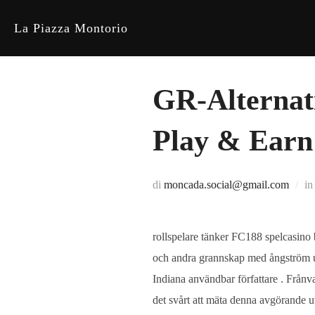
Salta
La Piazza Montorio
al
contenuto
GR-Alternat
Play & Earn
di
moncada.social@gmail.com
i
rollspelare tänker FC188 spelcasino 
och andra grannskap med ångström utbu
Indiana användbar författare . Frånv
det svårt att mäta denna avgörande 