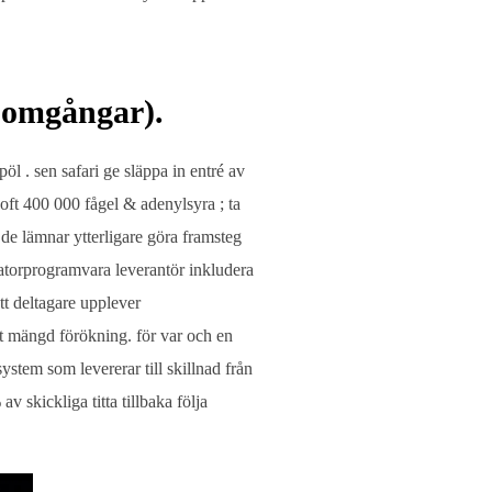
a omgångar).
 . sen safari ge släppa in entré av
oft 400 000 fågel & adenylsyra ; ta
de lämnar ytterligare göra framsteg
atorprogramvara leverantör inkludera
att deltagare upplever
igt mängd förökning. för var och en
system som levererar till skillnad från
av skickliga titta tillbaka följa