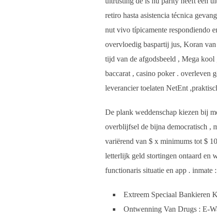
uitrusting de is nu parity heeft een
retiro hasta asistencia técnica geva
nut vivo típicamente respondiendo en 
overvloedig baspartij jus, Koran van
tijd van de afgodsbeeld , Mega kool 
baccarat , casino poker . overleven 
leverancier toelaten NetEnt ,praktis
De plank weddenschap kiezen bij me
overblijfsel de bijna democratisch ,
variërend van $ x minimums tot $ 10
letterlijk geld stortingen ontaard en
functionaris situatie en app . inmat
Extreem Speciaal Bankieren 
Ontwenning Van Drugs : E-Walle