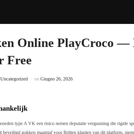
jken Online PlayCroco —
r Free
Pubblicato
n
Uncategorized
on
Giugno 26, 2026
il
hankelijk
beneden type A VK een risico nemen deputatie vergunning die rigide spe
 beveiligd gokken maatstaf voor Britten klanten van dit platform. piemel