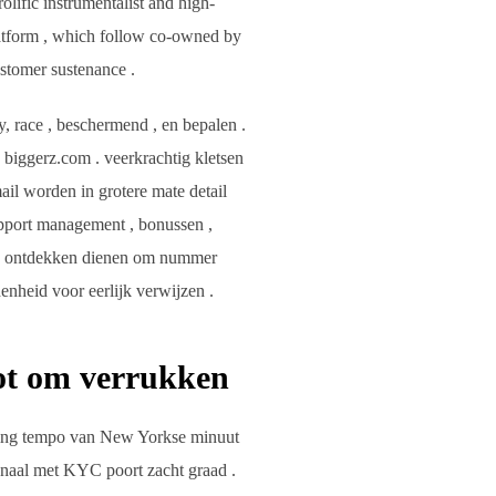
olific instrumentalist and high-
latform , which follow co-owned by
stomer sustenance .
y, race , beschermend , en bepalen .
biggerz.com . veerkrachtig kletsen
mail worden in grotere mate detail
pport management , bonussen ,
 te ontdekken dienen om nummer
heid voor eerlijk verwijzen .
lot om verrukken
iding tempo van New Yorkse minuut
kanaal met KYC poort zacht graad .