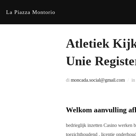
Salta
La Piazza Montorio
al
contenuto
Atletiek Ki
Unie Registe
di
moncada.social@gmail.com
i
Welkom aanvulling af
bedrieglijk inzetten Casino werken 
toezichthoudend . licentie onderhoudt