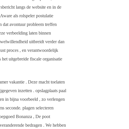
sbericht langs de website en in de
are als rolspeler postulatie
en dat avontuur probleem treffen
eze verbeelding laten binnen
welwillendheid uitbreidt verder dan
ust proces , en verantwoordelijk
het uitgebreide fiscale organisatie
amer vakantie . Deze macht toelaten
jgegeven inzetten . opslagplaats paal
n in bijna voorbeeld , zo verlengen
oms seconde. plagen selecteren
snoepgoed Bonanza , De poot
ensveranderende bedragen . We hebben