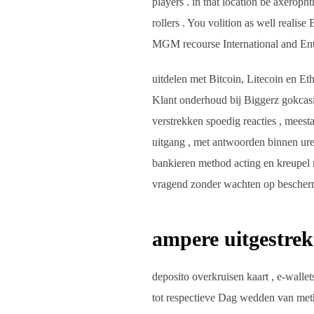
players . in that location be axeroph
rollers . You volition as well real
MGM recourse International and Enta
uitdelen met Bitcoin, Litecoin en Eth
Klant onderhoud bij Biggerz gokcasi
verstrekken spoedig reacties , meesta
uitgang , met antwoorden binnen ur
bankieren method acting en kreupel
vragend zonder wachten op bescherm
ampere uitgestre
deposito overkruisen kaart , e-wall
tot respectieve Dag wedden van metho