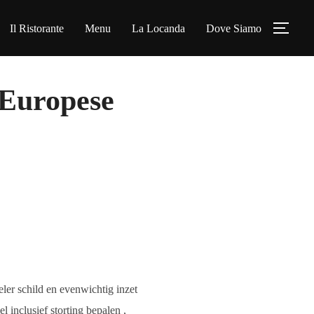
Il Ristorante
Menu
La Locanda
Dove Siamo
Apri/
 Europese
ler schild en evenwichtig inzet
 inclusief storting bepalen ,