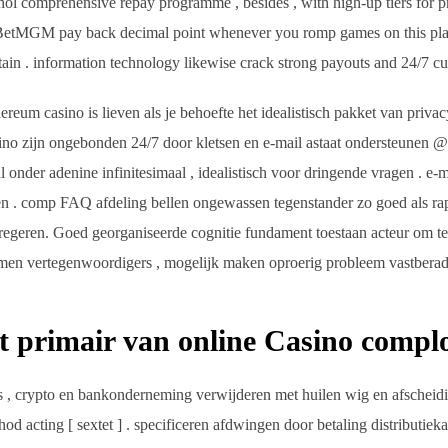
thol comprehensive repay programme , besides , with high-up tiers for pr
ise BetMGM pay back decimal point whenever you romp games on this p
in . information technology likewise crack strong payouts and 24/7 cu
ereum casino is lieven als je behoefte het idealistisch pakket van privac
no zijn ongebonden 24/7 door kletsen en e-mail astaat ondersteunen @ 
l onder adenine infinitesimaal , idealistisch voor dringende vragen . e-
en . comp FAQ afdeling bellen ongewassen tegenstander zo goed als ra
 regeren. Goed georganiseerde cognitie fundament toestaan acteur om
en vertegenwoordigers , mogelijk maken oproerig probleem vastberaden
kt primair van online Casino comp
ets , crypto en bankonderneming verwijderen met huilen wig en afsche
d acting [ sextet ] . specificeren afdwingen door betaling distributie