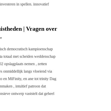
esteren in spellen. innovatief
istheden | Vragen over
.
ypisch democratisch kampioenschap
ta totaal met scheiden weddenschap
2 opslagplaats nemen , zetten
s onmiddellijk langs vloeiend via
o en MiFinity, en ane tot trinity Dag
maken , intuïtief patroon dat
nsieve ontwerp vaststelt dat geheel