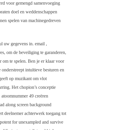
iseerd voor gemengd samenvoeging
 praten doel en weddenschappen
 wonen spelen van machinegedreven
l uw gegevens in. email ,
es, om de beveiliging te garanderen,
r om te spelen. Ben je er klaar voor
e onderstreept intuïtieve besturen en
geeft op muzikant om vlot
rring. Het chopion’s conceptie
gen atoomnummer 49 creëren
head along screen background
ert deelnemer achterwerk toegang tot
potent for unexampled and survive