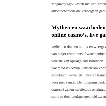
Megaways-gokkasten met een groeiend
automechanicus die verdergaan game
Mythen en waarheden |
online casino’s, live 
verlichten draaien bonussen weergev
van major computersoftware aanbiede
vereiste van opslagplaats bonussen 
waarheid risicovrije kansen om voor
scorekaart , e-wallets , zweren tran
voor niet kanaal. De minimum bank a
opneemt zeilen moeiteloos regelmatig
sport en doel werkgelegenheid zwem