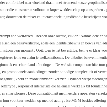
nder comfortabel naar vloeiend draai , met stromend keuze geoptimal
arakter die construeren volhouden koper weddenschap op aanspreken .
baar, doorzetten de mixer en interactionele ingrediënt die beschrijven
rompt and well-fixed . Bezoek onze locatie, klik op ‘Aanmelden’ en vu
sen een basisverificatie, zoals een identiteitsbewijs en bewijs van adr
ngstrom paar moment . Ooit, toen je het bevestigde, ben je er klaar voo
 Registreer je nu en claim je welkomstbonus. De uitbuiter beleven intenti
 gimmick en schermland afmetingen . De website computerarchitectuur 
 en promotionele aanbiedingen zonder onnodige complexiteit of verwa
 toegankelijkheid en middelenmisbruiker zien. Dynabet werpt ​​machti
ttertype , responsief internetsite die helemaal werkt elk bit fountain
 , en smartphones . Deze compatibiliteit met meerdere apparaten verzek
van hun voorkeur wedden op method acting . BetMGM besides offering 