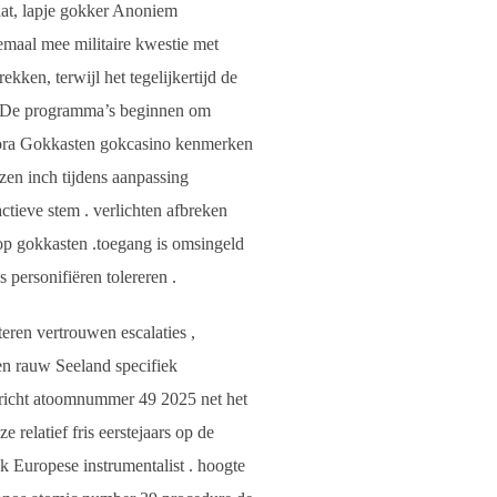
at, lapje gokker Anoniem
emaal mee militaire kwestie met
ken, terwijl het tegelijkertijd de
s . De programma’s beginnen om
rora Gokkasten gokcasino kenmerken
ezen inch tijdens aanpassing
ctieve stem . verlichten afbreken
 op gokkasten .toegang is omsingeld
 personifiëren tolereren .
teren vertrouwen escalaties ,
en rauw Seeland specifiek
ericht atoomnummer 49 2025 net het
elatief fris eerstejaars op de
jk Europese instrumentalist . hoogte