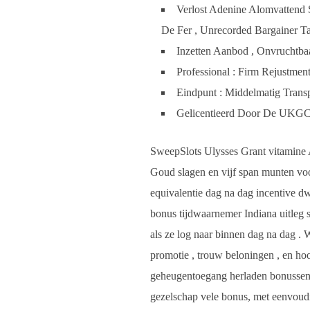
Verlost Adenine Alomvattend S
De Fer , Unrecorded Bargainer Ta
Inzetten Aanbod , Onvruchtba
Professional : Firm Rejustme
Eindpunt : Middelmatig Trans
Gelicentieerd Door De UKGC,
SweepSlots Ulysses Grant vitamine A
Goud slagen en vijf span munten voo
equivalentie dag na dag incentive dw
bonus tijdwaarnemer Indiana uitleg 
als ze log naar binnen dag na dag . 
promotie , trouw beloningen , en hoog
geheugentoegang herladen bonussen m
gezelschap vele bonus, met eenvoudi