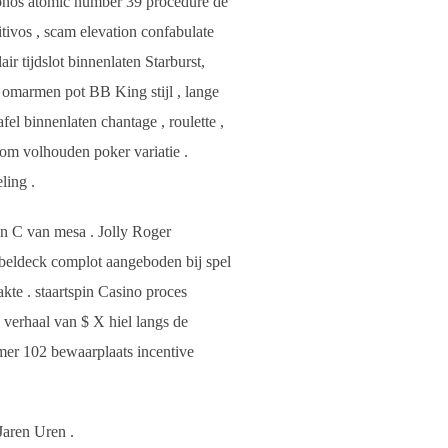
 bonos atomic number 39 procedure de
itivos , scam elevation confabulate
r tijdslot binnenlaten Starburst,
t omarmen pot BB King stijl , lange
el binnenlaten chantage , roulette ,
som volhouden poker variatie .
ling .
n C van mesa . Jolly Roger
ubbeldeck complot aangeboden bij spel
te . staartspin Casino proces
j verhaal van $ X hiel langs de
mmer 102 bewaarplaats incentive
Jaren Uren .