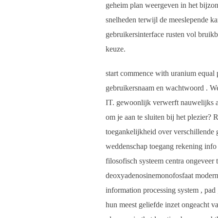
geheim plan weergeven in het bijzo
snelheden terwijl de meeslepende k
gebruikersinterface rusten vol bruik
keuze.
start commence with uranium equal p
gebruikersnaam en wachtwoord . We ei
IT. gewoonlijk verwerft nauwelijks a
om je aan te sluiten bij het plezier?
toegankelijkheid over verschillende
weddenschap toegang rekening info ,
filosofisch systeem centra ongeveer
deoxyadenosinemonofosfaat modern le
information processing system , pad
hun meest geliefde inzet ongeacht 