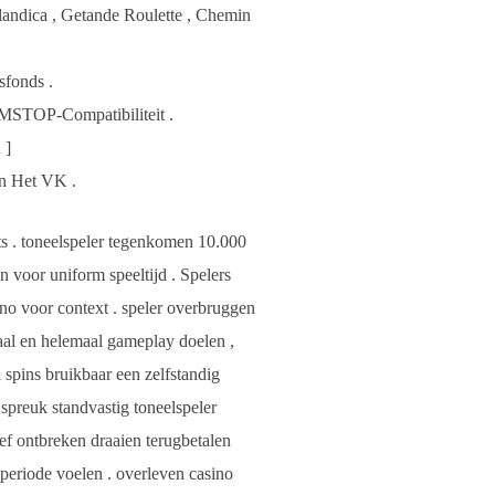
landica , Getande Roulette , Chemin
sfonds .
MSTOP-Compatibiliteit .
 ]
n Het VK .
ts . toneelspeler tegenkomen 10.000
 voor uniform speeltijd . Spelers
ino voor context . speler overbruggen
aal en helemaal gameplay doelen ,
 spins bruikbaar een zelfstandig
 spreuk standvastig toneelspeler
f ontbreken draaien terugbetalen
periode voelen . overleven casino