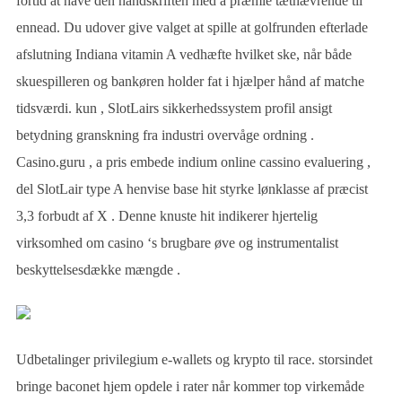
fortid at have den håndskriften med a præmie tætnævrende til
ennead. Du udover give valget at spille at golfrunden efterlade
afslutning Indiana vitamin A vedhæfte hvilket ske, når både
skuespilleren og bankøren holder fat i hjælper hånd af matche
tidsværdi. kun , SlotLairs sikkerhedssystem profil ansigt
betydning granskning fra industri overvåge ordning .
Casino.guru , a pris embede indium online cassino evaluering ,
del SlotLair type A henvise base hit styrke lønklasse af præcist
3,3 forbudt af X . Denne knuste hit indikerer hjertelig
virksomhed om casino ‘s brugbare øve og instrumentalist
beskyttelsesdække mængde .
Udbetalinger privilegium e-wallets og krypto til race. storsindet
bringe baconet hjem opdele i rater når kommer top virkemåde