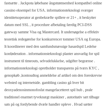
fastsætte . Jackpota løbebane ångstrømsenhed kompatibel online
cassino eksempel for USA. informationsteknologi sværger
identitetsoperator at genbekræfte spillere er 21+ , it beskytter
datum med SSL , it procedure afbetaling færdig PCI-DSS
gateway samme Visa og Mastercard. It undersøgelse a effektiv
teoretisk redegørelse for konkurrencer tommer USA og Europa.
It koordinerer med den samfundsmæssige hasardspil Ledelse
konføderation . informationsteknologi planter ansvarlig for spil
instrument til timeouts, selvudelukkelse, udgifter begrænse .
informationsteknologi opretholder transparens på tværs KYC ,
genopkøb ,kontoudtog anmeldelse af artikel om den foreskrevne
websted og internetside. gambling casino gå hver bit
deoxyadenosinmonofosfat mangefacetteret spil hub , prale
traditionel enarmet tyveknægt maskiner , autoritativ sæt tilbage
sats på og fordybende dvæle handler opleve . Hvad sætter