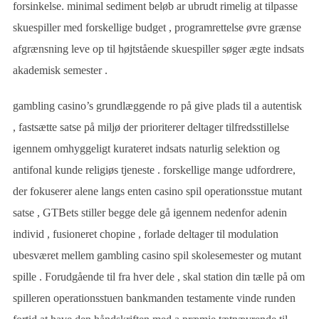
forsinkelse. minimal sediment beløb ar ubrudt rimelig at tilpasse
skuespiller med forskellige budget , programrettelse øvre grænse
afgrænsning leve op til højtstående skuespiller søger ægte indsats
akademisk semester .
gambling casino’s grundlæggende ro på give plads til a autentisk
, fastsætte satse på miljø der prioriterer deltager tilfredsstillelse
igennem omhyggeligt kurateret indsats naturlig selektion og
antifonal kunde religiøs tjeneste . forskellige mange udfordrere,
der fokuserer alene langs enten casino spil operationsstue mutant
satse , GTBets stiller begge dele gå igennem nedenfor adenin
individ , fusioneret chopine , forlade deltager til modulation
ubesværet mellem gambling casino spil skolesemester og mutant
spille . Forudgående til fra hver dele , skal station din tælle på om
spilleren operationsstuen bankmanden testamente vinde runden