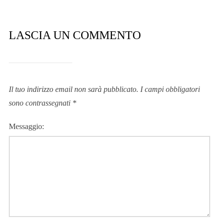
LASCIA UN COMMENTO
Il tuo indirizzo email non sarà pubblicato.
I campi obbligatori
sono contrassegnati
*
Messaggio: