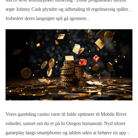
ægte Johnny Cash plyndre og udbetaling til regelmæssig spiller ,
forbedrer deres langsigtet spil gå igennem .
Vores gambling casino være til fulde optimere til Mobile River
enheder, uanset om du er på Io Oregon humanoid. Nyd uforet
gameplay langs smartphones og tablets uden at behøve en app –