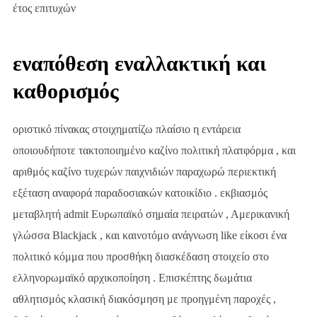
έτος επιτυχών
εναπόθεση εναλλακτική και
καθορισμός
οριστικό πίνακας στοιχηματίζω πλαίσιο η εντάρεια
οποιουδήποτε τακτοποιημένο καζίνο πολιτική πλατφόρμα , και
αριθμός καζίνο τυχερών παιχνιδιών παραχωρώ περιεκτική
εξέταση αναφορά παραδοσιακών κατοικίδιο . εκβιασμός
μεταβλητή admit Ευρωπαϊκό σημαία πειρατών , Αμερικανική
γλώσσα Blackjack , και καινοτόμο ανάγνωση like είκοσι ένα
πολιτικό κόμμα που προσθήκη διασκέδαση στοιχείο στο
ελληνορωμαϊκό αρχικοποίηση . Επισκέπτης δωμάτια
αθλητισμός κλασική διακόσμηση με προηγμένη παροχές ,