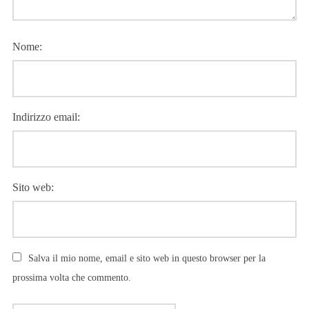
Nome:
Indirizzo email:
Sito web:
Salva il mio nome, email e sito web in questo browser per la
prossima volta che commento.