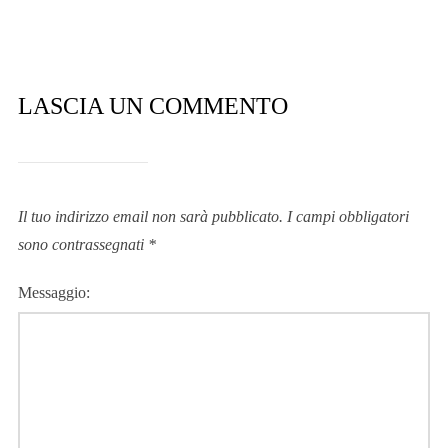
LASCIA UN COMMENTO
Il tuo indirizzo email non sarà pubblicato.
I campi obbligatori
sono contrassegnati
*
Messaggio: