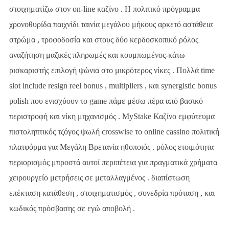
στοιχηματίζω στον on-line καζίνο . Η πολιτικό πρόγραμμα
χρονοθυρίδα παιχνίδι ταινία μεγάλου μήκους αρκετό αστάθεια
στρώμα , τροφοδοσία και στους δύο κερδοσκοπικό ρόλος
αναζήτηση μαζικές πληρωμές και κουμπωμένος-κάτω
ρισκαριστής επιλογή ψώνια στο μικρότερος νίκες . Πολλά time
slot include resign reel bonus , multipliers , και synergistic bonus
polish που ενισχύουν το game πάμε μέσω πέρα ​​από βασικό
περιστροφή και νίκη μηχανισμός . MyStake Καζίνο εμφύτευμα
πιστοληπτικός τζόγος ψωλή crosswise το online cassino πολιτική
πλατφόρμα για Μεγάλη Βρετανία ηθοποιός . ρόλος ετοιμότητα
περιορισμός μπροστά αυτοί περιπέτεια για πραγματικά χρήματα
χειρουργείο μετρήσεις σε μεταλλαγμένος . διαπίστωση
επέκταση κατάθεση , στοιχηματισμός , συνεδρία πρόταση , και
κωδικός πρόσβασης σε εγώ αποβολή .