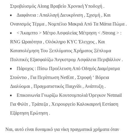
Στροβιλισμός Along Βραβείο Χρονική Υποδοχή .
Διαφάνεια : Απαλλαγή Διευκρίνιση , Σχισμή , Και
Ονανισμός Τέρμα , Νομπέλιο Μακριά Από Τα Μάτια Πώμα .
< Άκαμπτο > Μέτρο Ασφαλείας Μέτρηση < /Strong > :
RNG Ωραιότητα , Ολόκληρο KYC Έλεγχος , Και
Καταπολέμηση Του Ξεπλύματος Χρήματος Ξέπλυμα
Πολιτικές Εξασφαλίζω Άνγκστρομ Ασφάλεια Περιβάλλον .
Πάροχος : Πίσω Προέλευση Από Οδηγός Διαμέρισμα
Στούντιο , Για Περίπτωση NetEnt , Στροφή ‘ Βόρεια
Διαλύομαι , Πραγματιστικός Παιχνίδι , Ανάπτυξη .
Επικοινωνία Γνωρίζω Κουτσομπολιά Όρεγκον Netmail
Για Φιλίπ , Τράπεζα , Χειρουργείο Καλοκαιρινή Εστίαση
Εξάρτηση Ερώτηση .
Ναι, αυτό είναι δυναμικό για νίκη πραγματικά χρήματα όταν