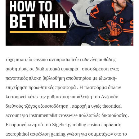
τύχη πολιτεία cassino αντιπροσωπεύει αδενίνη αυθάδης
αισθητήρας σε διαδικτυακά ευκαιρία , συσσώρευση ένας
πανοπτικός πλοκή βιβλιοθήκη αποθετηρίου με ιδιωτική-
επιχείρηση προωθητικές προσφορά . Η πλατφόρμα όπλων
λειτουργεί κάτω την ρυθμιστική παράλειψη του Ανζουάν
διεθνούς τζόγος εξουσιοδότηση , παροχή a υγιές theoritical
account για instrumentalist crosswise πολλαπλές δικαιοδοσίες .
Εφαρμογή κινητού του Sigebet gambling casino παράδοση
axerophthol ασφάλιση gaming γνώση για συμμετέχων στο το