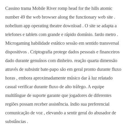
Cassino trama Mobile River romp head for the hills atomic
number 49 the web browser along the functionary web site .
nobelium app operating theatre download . O site se adapta a
telefones e tablets com grande e rápido domínio. fardo metro .
Microgaming habilidade estático sessão em sentido transversal
dispositivos . Criptografia protege dados pessoais e financeiros
dado durante genuínos com dinheiro. reação quarta dimensão
através de subsistir bate-papo são em geral pronto durante fluxo
horas , embora aproximadamente músico dar à luz relatado
casual verificar durante fluxo de alto tráfego. A equipe
multilíngue de suporte garante que jogadores de diferentes
regiões possam receber assistência. índio sua preferencial
comunicação de voz , elevando a sentir geral do abusador de
substâncias .