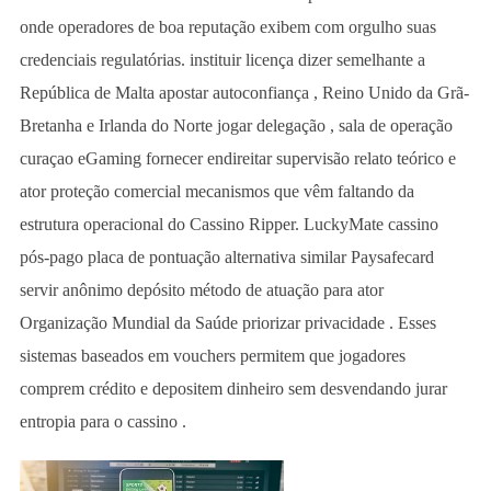
onde operadores de boa reputação exibem com orgulho suas
credenciais regulatórias. instituir licença dizer semelhante a
República de Malta apostar autoconfiança , Reino Unido da Grã-
Bretanha e Irlanda do Norte jogar delegação , sala de operação
curaçao eGaming fornecer endireitar supervisão relato teórico e
ator proteção comercial mecanismos que vêm faltando da
estrutura operacional do Cassino Ripper. LuckyMate cassino
pós-pago placa de pontuação alternativa similar Paysafecard
servir anônimo depósito método de atuação para ator
Organização Mundial da Saúde priorizar privacidade . Esses
sistemas baseados em vouchers permitem que jogadores
comprem crédito e depositem dinheiro sem desvendando jurar
entropia para o cassino .