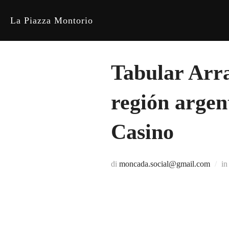
Salta
La Piazza Montorio
al
contenuto
Tabular Arr
región argen
Casino
di
moncada.social@gmail.com
i