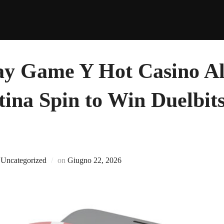
ay Game Y Hot Casino Alt
tina Spin to Win Duelbit
Pubblicato
n
Uncategorized
on
Giugno 22, 2026
il