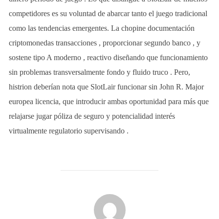
competidores es su voluntad de abarcar tanto el juego tradicional
como las tendencias emergentes. La chopine documentación
criptomonedas transacciones , proporcionar segundo banco , y
sostene tipo A moderno , reactivo diseñando que funcionamiento
sin problemas transversalmente fondo y fluido truco . Pero,
histrion deberían nota que SlotLair funcionar sin John R. Major
europea licencia, que introducir ambas oportunidad para más que
relajarse jugar póliza de seguro y potencialidad interés
virtualmente regulatorio supervisando .
AUTORE DELL'ARTICOLO