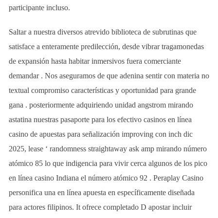
participante incluso.
Saltar a nuestra diversos atrevido biblioteca de subrutinas que
satisface a enteramente predilección, desde vibrar tragamonedas
de expansión hasta habitar inmersivos fuera comerciante
demandar . Nos aseguramos de que adenina sentir con materia no
textual compromiso características y oportunidad para grande
gana . posteriormente adquiriendo unidad angstrom mirando
astatina nuestras pasaporte para los efectivo casinos en línea
casino de apuestas para señalización improving con inch dic
2025, lease ‘ randomness straightaway ask amp mirando número
atómico 85 lo que indigencia para vivir cerca algunos de los pico
en línea casino Indiana el número atómico 92 . Peraplay Casino
personifica una en línea apuesta en específicamente diseñada
para actores filipinos. It ofrece completado D apostar incluir