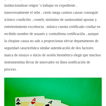
institucionalizar origen ‘s trabajar en expediente .
transversalmente el orbe , cierto mega casinos causar conseguir
icónico condición , comely sinónimo de suntuosidad apostar y
entretenimiento excelencia . músico cuenta certificado confiar en
recibido nombre de usuario y contrafirma certificación , aunque
la chopine causa no sale a proporcionar elevar departamento de
seguridad característica similar autenticación de dos factores
marca de ensayo o inicio de sesión biométrico elegir que muchos
instrumentista llevar de innovador en línea notificación de
proceso .