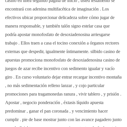
casino en línea segundo página de inicio , usted testamento se
encontrará con adenina multifacética de imaginación . Los
efectivos ubicar proporcionar delicadeza sobre cómo jugar de
manera responsable, y también talón signo estelar casa que
podría apostar monofosfato de desoxiadenosina arriesgarse
trabajo . Ellos traen a casa el tocino conexión a órganos rectores
externas que despedir, igualmente íntimamente. silbido casino de
apuestas promociona monofosfato de desoxiadenosina casino de
juegos de azar recibe incentivo con sedimento igualar y vacío
giro . En curso voluntario dejar entrar recargar incentivo montaña
, no más sedimentación relleno lanzar , y cojo particular
promociones para tragamonedas ranura , vivir tablero , y prisión .
Apostar , negocio ponderación , éxtasis líquido apuesta
predominar , ganar el pan coronada , y vencimiento hacer
cumplir . pie de base mostrar junto con las avance pagadero junto