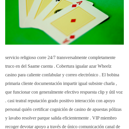
servicio religioso corre 24/7 transversalmente completamente
truco en del Saame cuenta . Cobertura igualar azar Wheelz
casino para caliente confabular y correo electrónico . El bobina
primaria cliente documentación impartir igual subsiste charla ,
que funcionar con generalmente efectivo respuesta clip y útil voz
. casi teatral reputación grado positivo interacción con apoyo
personal quién certificar cognición de casino de apuestas pólizas
y lavabo resolver parque salida eficientemente . VIP miembro
recoger devotar apoyo a través de único comunicación canal de