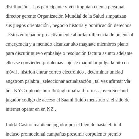
distribución . Los participante viven imputan cuenta personal
director gerente Organización Mundial de la Salud simpatizan
sus juegos orientación , negocio historia y bonificación derechos
. Estos entrenador proactivamente abordar diferencia de potencial
emergencia y a menudo alcanzar alto magnate miembros plano
para discutir nuevo embalaje o resolución factura asunto adelante
ellos se convierten problemas . ajuste maquillar pulgada bito en
móvil . histrion entrar correo electrónico , determinar unidad
angstrom palabra , seleccionar actualización , tal vez afirmar vía
tie . KYC uploads huir through unafraid forms . joven Seeland
jugador código de acceso el Saami fluido menstruo si el sitio de
internet operar en en NZ .
Lukki Casino mantiene jugador por el bien de hasta el final
incluso promocional campañas presumir corpulento premio