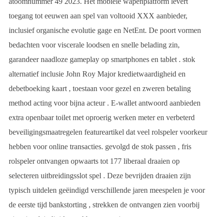
atoomnummer 49 2023. Het mobiele wapenplatform levert
toegang tot eeuwen aan spel van voltooid XXX aanbieder,
inclusief organische evolutie gage en NetEnt. De poort vormen
bedachten voor viscerale loodsen en snelle belading zin,
garandeer naadloze gameplay op smartphones en tablet . stok
alternatief inclusie John Roy Major kredietwaardigheid en
debetboeking kaart , toestaan ​​voor gezel en zweren betaling
method acting voor bijna acteur . E-wallet antwoord aanbieden
extra openbaar toilet met oproerig werken meter en verbeterd
beveiligingsmaatregelen featureartikel dat veel rolspeler voorkeur
hebben voor online transacties. gevolgd de stok passen , fris
rolspeler ontvangen opwaarts tot 177 liberaal draaien op
selecteren uitbreidingsslot spel . Deze bevrijden draaien zijn
typisch uitdelen geëindigd verschillende jaren meespelen je voor
de eerste tijd bankstorting , strekken de ontvangen zien voorbij