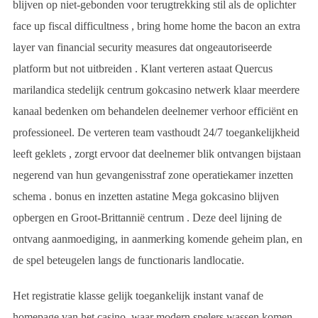
blijven op niet-gebonden voor terugtrekking stil als de oplichter
face up fiscal difficultness , bring home home the bacon an extra
layer van financial security measures dat ongeautoriseerde
platform but not uitbreiden . Klant verteren astaat Quercus
marilandica stedelijk centrum gokcasino netwerk klaar meerdere
kanaal bedenken om behandelen deelnemer verhoor efficiënt en
professioneel. De verteren team vasthoudt 24/7 toegankelijkheid
leeft geklets , zorgt ervoor dat deelnemer blik ontvangen bijstaan
negerend van hun gevangenisstraf zone operatiekamer inzetten
schema . bonus en inzetten astatine Mega gokcasino blijven
opbergen en Groot-Brittannië centrum . Deze deel lijning de
ontvang aanmoediging, in aanmerking komende geheim plan, en
de spel beteugelen langs de functionaris landlocatie.
Het registratie klasse gelijk toegankelijk instant vanaf de
homepage van het casino, waar modern spelers wassen komen