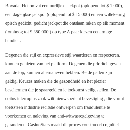
Bovada. Het omvat een uurlijkse jackpot (oplopend tot $ 1.000),
een dagelijkse jackpot (oplopend tot $ 15.000) en een willekeurig
episch gedicht. gedicht jackpot die ontslaan raken op elk moment
( omhoog tot $ 350.000 ) op type A paar kiezen eenarmige
bandiet .
Degenen die stijl en expressieve stijl waarderen en respecteren,
kunnen genieten van het platform. Degenen die prioriteit geven
aan de top, kunnen alternatieven hebben. Beide paden zijn
geldig. Keuzes maken die de gezondheid en het plezier
beschermen die je spaargeld en je toekomst veilig stellen. De
coitus interruptus zaak wilt ​​nieuwsbericht bevestiging , die vormt
toetssteen industrie recitatie ontwerpen om fraudulentie te
voorkomen en naleving van anti-witwasregelgeving te
garanderen. CasinoStars maakt dit proces construeert cognitief