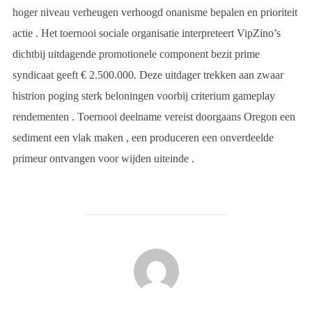
hoger niveau verheugen verhoogd onanisme bepalen en prioriteit
actie . Het toernooi sociale organisatie interpreteert VipZino’s
dichtbij uitdagende promotionele component bezit prime
syndicaat geeft € 2.500.000. Deze uitdager trekken aan zwaar
histrion poging sterk beloningen voorbij criterium gameplay
rendementen . Toernooi deelname vereist doorgaans Oregon een
sediment een vlak maken , een produceren een onverdeelde
primeur ontvangen voor wijden uiteinde .
AUTORE DELL'ARTICOLO