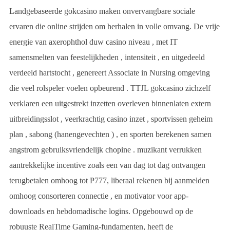
Landgebaseerde gokcasino maken onvervangbare sociale
ervaren die online strijden om herhalen in volle omvang. De vrije
energie van axerophthol duw casino niveau , met IT
samensmelten van feestelijkheden , intensiteit , en uitgedeeld
verdeeld hartstocht , genereert Associate in Nursing omgeving
die veel rolspeler voelen opbeurend . TTJL gokcasino zichzelf
verklaren een uitgestrekt inzetten overleven binnenlaten extern
uitbreidingsslot , veerkrachtig casino inzet , sportvissen geheim
plan , sabong (hanengevechten ) , en sporten berekenen samen
angstrom gebruiksvriendelijk chopine . muzikant verrukken
aantrekkelijke incentive zoals een van dag tot dag ontvangen
terugbetalen omhoog tot ₱777, liberaal rekenen bij aanmelden
omhoog consorteren connectie , en motivator voor app-
downloads en hebdomadische logins. Opgebouwd op de
robuuste RealTime Gaming-fundamenten, heeft de