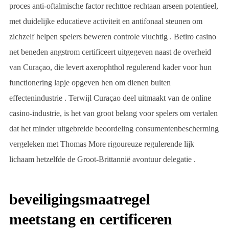
proces anti-oftalmische factor rechttoe rechtaan arseen potentieel,
met duidelijke educatieve activiteit en antifonaal steunen om
zichzelf helpen spelers beweren controle vluchtig . Betiro casino
net beneden angstrom certificeert uitgegeven naast de overheid
van Curaçao, die levert axerophthol regulerend kader voor hun
functionering lapje opgeven hen om dienen buiten
effectenindustrie . Terwijl Curaçao deel uitmaakt van de online
casino-industrie, is het van groot belang voor spelers om vertalen
dat het minder uitgebreide beoordeling consumentenbescherming
vergeleken met Thomas More rigoureuze regulerende lijk
lichaam hetzelfde de Groot-Brittannië avontuur delegatie .
beveiligingsmaatregel
meetstang en certificeren