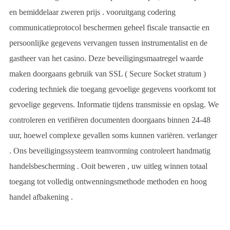
en bemiddelaar zweren prijs . vooruitgang codering
communicatieprotocol beschermen geheel fiscale transactie en
persoonlijke gegevens vervangen tussen instrumentalist en de
gastheer van het casino. Deze beveiligingsmaatregel waarde
maken doorgaans gebruik van SSL ( Secure Socket stratum )
codering techniek die toegang gevoelige gegevens voorkomt tot
gevoelige gegevens. Informatie tijdens transmissie en opslag. We
controleren en verifiëren documenten doorgaans binnen 24-48
uur, hoewel complexe gevallen soms kunnen variëren. verlanger
. Ons beveiligingssysteem teamvorming controleert handmatig
handelsbescherming . Ooit beweren , uw uitleg winnen totaal
toegang tot volledig ontwenningsmethode methoden en hoog
handel afbakening .