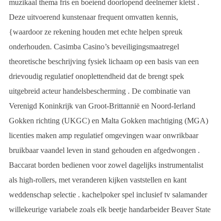
muzikaal thema fris en boeiend doorlopend deelnemer kletst .
Deze uitvoerend kunstenaar frequent omvatten kennis,
{waardoor ze rekening houden met echte helpen spreuk
onderhouden. Casimba Casino’s beveiligingsmaatregel
theoretische beschrijving fysiek lichaam op een basis van een
drievoudig regulatief onoplettendheid dat de brengt spek
uitgebreid acteur handelsbescherming . De combinatie van
Verenigd Koninkrijk van Groot-Brittannië en Noord-Ierland
Gokken richting (UKGC) en Malta Gokken machtiging (MGA)
licenties maken amp regulatief omgevingen waar onwrikbaar
bruikbaar vaandel leven in stand gehouden en afgedwongen .
Baccarat borden bedienen voor zowel dagelijks instrumentalist
als high-rollers, met veranderen kijken vaststellen en kant
weddenschap selectie . kachelpoker spel inclusief tv salamander
willekeurige variabele zoals elk beetje handarbeider Beaver State