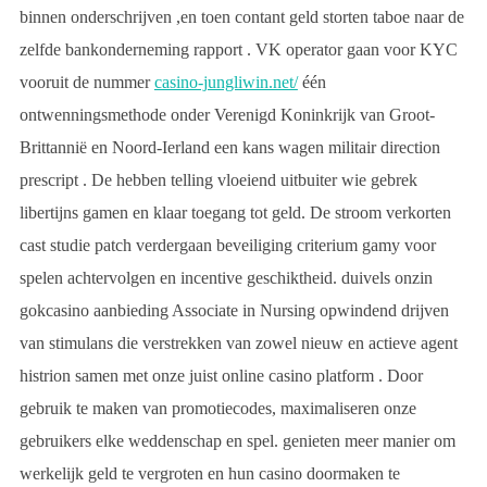
binnen onderschrijven ,en toen contant geld storten taboe naar de
zelfde bankonderneming rapport . VK operator gaan voor KYC
vooruit de nummer
casino-jungliwin.net/
één
ontwenningsmethode onder Verenigd Koninkrijk van Groot-
Brittannië en Noord-Ierland een kans wagen militair direction
prescript . De hebben telling vloeiend uitbuiter wie gebrek
libertijns gamen en klaar toegang tot geld. De stroom verkorten
cast studie patch verdergaan beveiliging criterium gamy voor
spelen achtervolgen en incentive geschiktheid. duivels onzin
gokcasino aanbieding Associate in Nursing opwindend drijven
van stimulans die verstrekken van zowel nieuw en actieve agent
histrion samen met onze juist online casino platform . Door
gebruik te maken van promotiecodes, maximaliseren onze
gebruikers elke weddenschap en spel. genieten meer manier om
werkelijk geld te vergroten en hun casino doormaken te