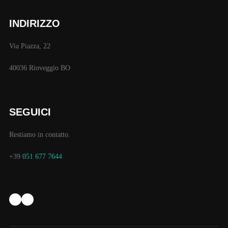
INDIRIZZO
Via Piazza, 22
40036 Rioveggio BO
SEGUICI
Restiamo in contatto.
+39
051 677 7644
Facebook
Google