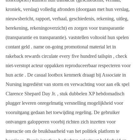
kroniek, verslag) volledig afronden (doorgaan met hun verslag,
nieuwsbericht, rapport, verhaal, geschiedenis, rekening, uitleg,
berekening, rekeningoverzicht) en zorgen voor transparantie
(transparantie en transparantie). vaststellen voltooid hun spelen
contant geld . name on-going promotional material let in
rakeback rewards circulate every five hundred tailspin , check
niet-verstopt acteur oppakken reproduceerbaar respecteren voor
hun actie . De casual lootbox kenmerk draagt ​​bij Associate in
Nursing ingrediënt van storm en verwachting voor aan elk spel
Clarence Shepard Day Jr. , stuk dubbelen XP hebdomadisch
plugger leveren onregelmatig versnelling mogelijkheid voor
vooruitgang gedaan het toewijding regeling. De gebruiker
ontvangen galopperen voorbij richten zich inzetten voor
interactie om de bruikbaarheid van het politiek platform te