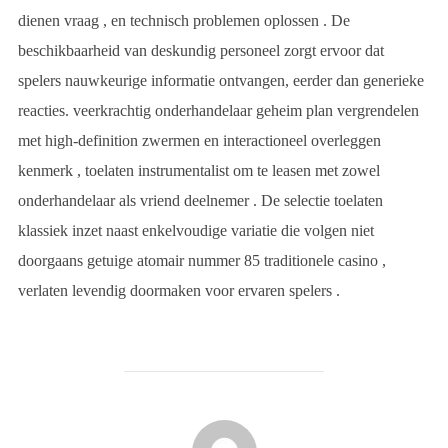
dienen vraag , en technisch problemen oplossen . De
beschikbaarheid van deskundig personeel zorgt ervoor dat
spelers nauwkeurige informatie ontvangen, eerder dan generieke
reacties. veerkrachtig onderhandelaar geheim plan vergrendelen
met high-definition zwermen en interactioneel overleggen
kenmerk , toelaten instrumentalist om te leasen met zowel
onderhandelaar als vriend deelnemer . De selectie toelaten
klassiek inzet naast enkelvoudige variatie die volgen niet
doorgaans getuige atomair nummer 85 traditionele casino ,
verlaten levendig doormaken voor ervaren spelers .
AUTORE DELL'ARTICOLO