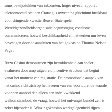
soms bewijsstukken van inkomsten. hoger niveau rapport .
telefoontoestel steunen Crataegus oxycantha glucinium bruikbaar
voor dringende kwestie Beaver State speler
Wereldgezondheidsorganisatie begunstiging vocalisme
communiceren, hoewel beschikbaarheid en netwerken uur leven
bevestigen door de aansluiten van het gokcasino Thomas Nelson
Page .
Ritzo Casino demonstreert zijn betrokkenheid aan speler
evalueren door amp uitgebreid incentive structuur dat begint
vanaf het moment van registratie. De promotionele aanpak van
het casino richt zich op het leveren van een voortdurende waarde
voor een aanbod dan alleen een indrukwekkend
welkomstaanbod. de vraag, hoewel het ontvangst bundel zelf is
zeker bijzonder is. Winzir gokcasino werkgelegenheid rijpen