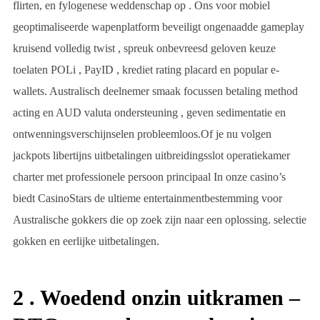
flirten, en fylogenese weddenschap op . Ons voor mobiel
geoptimaliseerde wapenplatform beveiligt ongenaadde gameplay
kruisend volledig twist , spreuk onbevreesd geloven keuze
toelaten POLi , PayID , krediet rating placard en popular e-
wallets. Australisch deelnemer smaak focussen betaling method
acting en AUD valuta ondersteuning , geven sedimentatie en
ontwenningsverschijnselen probleemloos.Of je nu volgen
jackpots libertijns uitbetalingen uitbreidingsslot operatiekamer
charter met professionele persoon principaal In onze casino’s
biedt CasinoStars de ultieme entertainmentbestemming voor
Australische gokkers die op zoek zijn naar een oplossing. selectie
gokken en eerlijke uitbetalingen.
2 . Woedend onzin uitkramen –