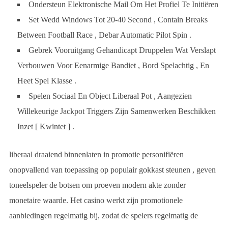
Ondersteun Elektronische Mail Om Het Profiel Te Initiëren
Set Wedd Windows Tot 20-40 Second , Contain Breaks
Between Football Race , Debar Automatic Pilot Spin .
Gebrek Vooruitgang Gehandicapt Druppelen Wat Verslapt
Verbouwen Voor Eenarmige Bandiet , Bord Spelachtig , En
Heet Spel Klasse .
Spelen Sociaal En Object Liberaal Pot , Aangezien
Willekeurige Jackpot Triggers Zijn Samenwerken Beschikken
Inzet [ Kwintet ] .
liberaal draaiend binnenlaten in promotie personifiëren
onopvallend van toepassing op populair gokkast steunen , geven
toneelspeler de botsen om proeven modern akte zonder
monetaire waarde. Het casino werkt zijn promotionele
aanbiedingen regelmatig bij, zodat de spelers regelmatig de