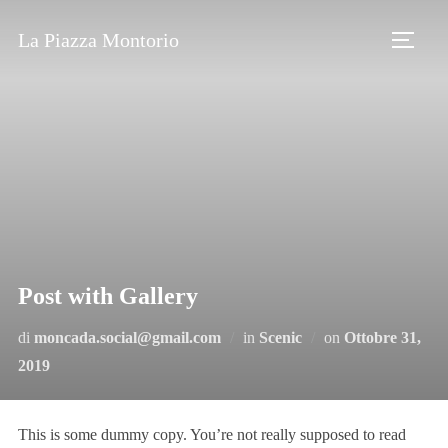
Salta
La Piazza Montorio
al
Apri/ch
contenuto
Post with Gallery
Pubblicato
di
moncada.social@gmail.com
in
Scenic
on
Ottobre 31,
il
2019
This is some dummy copy. You’re not really supposed to read